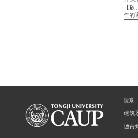
【硕
作的
院系
建筑
城市