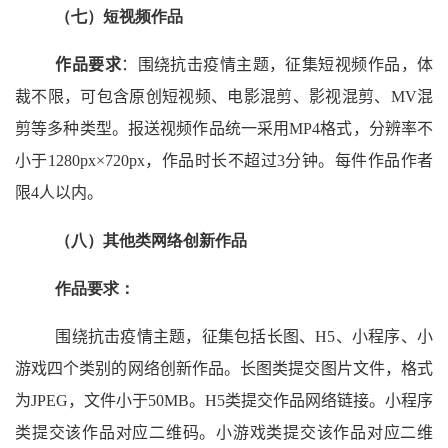
（七）短视频作品
作品要求
：围绕抗击疫情主题，征集短视频作品，体
裁不限，可包含原创短视频、电影混剪、影视混剪、
MV
混
剪等多种类型。报送视频作品统一采用
MP4
格式，分辨率不
小于
1280px×720px
，作品时长不超过
3
分钟。每件作品作者
限
4
人以内。
（八）其他类网络创新作品
作品要求：
围绕抗击疫情主题，征集包括长图、
H5
、小程序、小
游戏四个类别的网络创新作品。长图类提交图片文件，格式
为
JPEG
，文件小于
50MB
。
H5
类提交作品网络链接。小程序
类提交该作品对应二维码。小游戏类提交该作品对应二维