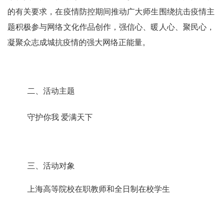
的有关要求，在疫情防控期间推动广大师生围绕抗击疫情主
题积极参与网络文化作品创作，强信心、暖人心、聚民心，
凝聚众志成城抗疫情的强大网络正能量。
二、活动主题
守护你我 爱满天下
三、活动对象
上海高等院校在职教师和全日制在校学生