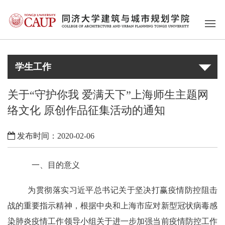
学生工作
关于“守护你我 爱满天下”上海师生主题网
络文化 原创作品征集活动的通知
发布时间：2020-02-06
一、目的意义
为贯彻落实习近平总书记关于坚决打赢疫情防控阻击
战的重要指示精神，根据中央和上海市应对新型冠状病毒感
染肺炎疫情工作领导小组关于进一步加强当前疫情防控工作