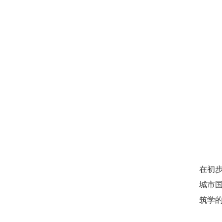
在初
城市
筑学