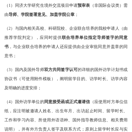
（
1）同济大学研究生境外交流项目申请
预审表
（非国际会议类）需
由
导师、学院签署意见、加盖学院公章
；
（
2）与国内相关高校、科研院校、企业联合培养的我校申请人（由
推荐学院判定），应同时提供
联合培养单位指定导师签字的同意
书
，与企业联合培养的申请人还应提供由企业审批同意并盖章的同
意书；
（
3）国内及国外导师
双方共同签字认可
的详细的国外访学计划书或
协议书（可使用附件模板），
阐明留学目的、访学时长、访学内容
及明确的进度安排；
（
4）国外访学单位的
同意接受函或正式邀请信
（应使用对方单位信
纸，应注明被邀请人姓名、出生年月、出访起止时间、留学时长、
工作和学习内容、所使用外语语种、国外指导教师信息、相关费用
说明），并有外方负责人签字及联系方式；
原则上留学时长应与实