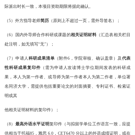
际派出时长一致，本项目资助期限将据此确认。
（
5）外方指导老师
简历
（原则上不超过一页，需外导签名）；
（
6）国内外导师合作科研或课题的
相关证明材料
（汇总表相关栏目
处注明，如无填写
“无”）；
（
7）申请人
科研成果清单
（附件
6，学院审核、确认盖章）及
代表
性科研成果复印件
（需为申请人攻读博士学位期间发表的科研成
果，本人为第一作者、或导师为第一作者本人为第二作者，单位署
名同济大学，需提供包括重要论文的封面摘要、专利证书、检索证
明或其
他相关证明材料的复印件）；
（
8）
最高外语水平证明
复印件（与拟留学单位工作语言一致，应提
供相当于托福
85，雅思 6.0，CET6
470 分以上的外语成绩证明，或在