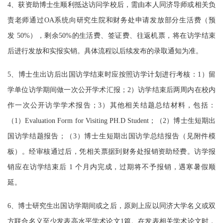
4、获资助博士生顺利抵达访问学校后，需由本人同济导师或相关负
责老师通过OA系统向
研究生院和财务处申请发放部分生活费（预
发
50%），剩余50%的生活费、签证费、往返机
票，将在访学结束
后进行发放和实报实销。具体流程以后续发布的录取通知为准。
5、博士生出访后出国访学结束时应按照访学计划进行考核：1）留
学单位访学期间做一次
公开学术汇报；
2）访学结束后两周内在校内
作一次公开访学学术报告；3）其他相关结题总结
材料，包括：
（
1）Evaluation Form for Visiting PH.D Student；（2）博士生短期出
国访学结题
报告；（
3）博士生短期出国访学总结报告（见附件模
板）。经审核通过后，凭相关票据到财
务处报销资助经费。访学报
销应在访学结束后
1 个月内完成，过期将不予报销，遇寒暑假顺
延。
6、博士研究生出国访学期间或之后，原则上应以同济大学名义或双
方联合名义至少发表
高水平学术论文
1篇。在发表相关学术论文时，