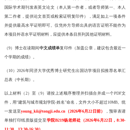
国际学术期刊发表英文论文（本人第一作者，或者导师第一、本人
第二作者，
提供论文首页或检索证明复印件），满足如上一项条件
并提供最高水平证明即可。仅凭外方导师出具的语言证明不能作为
本项目外语水平证明材料，应提供本条目所列其他证明材料。
（
9）博士在读期间
中文成绩单
复印件（加盖公章，建议包含最近一
个学期的成绩）。
（
10
）
2026年同济大学优秀博士研究生出国访学项目拟推荐名单汇
总表（中长期）。
以上材料（
2）至（9）请按上述顺序整理并扫描合并成一个PDF文
件，用“建筑与城市规划学院-姓名”命名，文件大小不超过10MB
。
统
一发送至
young_kii@tongji.edu.cn（2026年6月
22
日前）
，预审表请
单独打印纸质版提交至
学院
B219杨老师处（2026年
6
月
22
日，
8:30-
11:30、13:30-16:30）
。