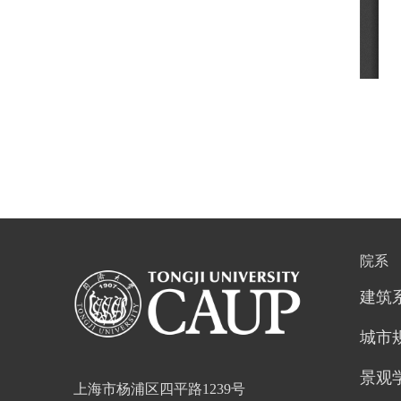
院系
建筑
城市
景观
上海市杨浦区四平路1239号