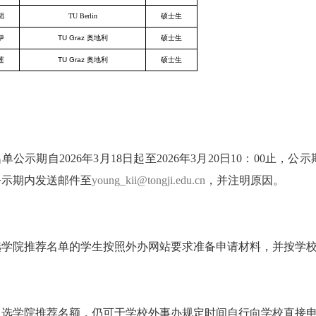
韬
TU Berlin
硕士生
伊
TU Graz 奥地利
硕士生
莲
TU Graz 奥地利
硕士生
名单公示期自
2026
年3月
18
日起至
2026
年3月20日
10
：
00
止，公示
公示期内发送邮件至
young_kii@tongji.edu.cn
，并注明原因。
选学院推荐名单的学生按照外办网站要求准备申请材料，并按学
入选学院推荐名额，仍可于学校外事办规定时间自行向学校直接