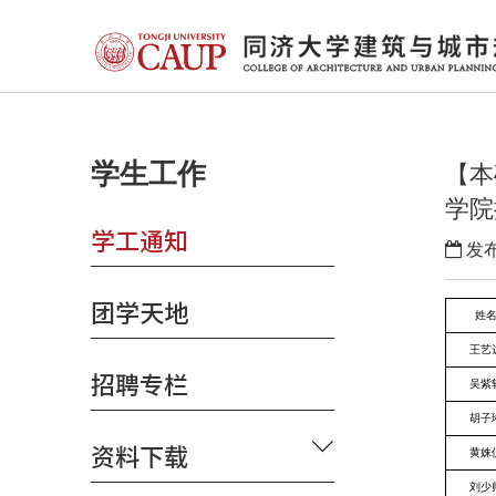
学生工作
【本
学院
学工通知
发布
团学天地
姓
王艺
招聘专栏
吴紫
胡子
资料下载
黄姝
刘少