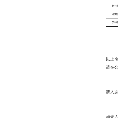
龙云
迟恺
李林
以上
请在
请入
如未