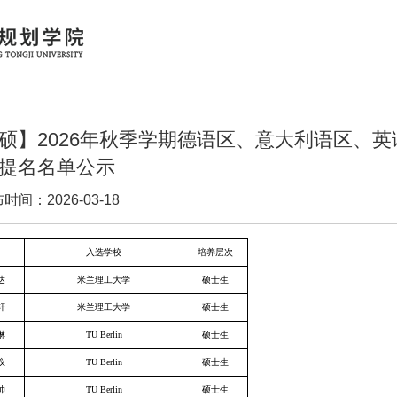
硕】2026年秋季学期德语区、意大利语区、
提名名单公示
时间：2026-03-18
名
入选学校
培养层次
达
米兰理工大学
硕士生
轩
米兰理工大学
硕士生
琳
TU Berlin
硕士生
仪
TU Berlin
硕士生
帅
TU Berlin
硕士生