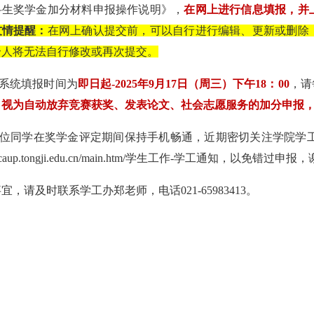
科生奖学金加分材料申报操作说明》，
在网上进行信息填报，并
友情提醒：
在网上确认提交前，可以自行进行编辑、更新或删除
个人将无法自行修改或再次提交。
系统填报时间为
即日起
-2025
年
9
月
17
日（周三）下午
18：00
，请
，视为自动放弃竞赛获奖、发表论文、社会志愿服务的加分申报
位同学在奖学金评定期间保持手机畅通，近期密切关注学院学
/caup.tongji.edu.cn/main.htm/
学生工作
-
学工通知，以免错过申报，
事宜，请及时联系学工办郑老师，电话
021-65983413
。
：