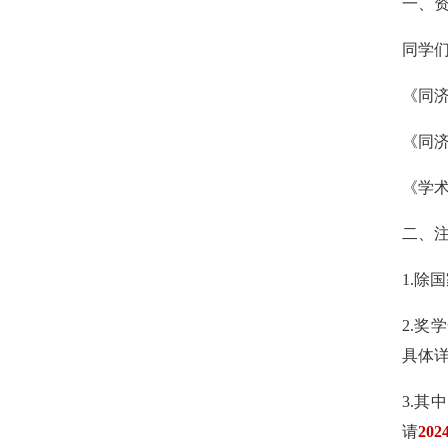
一、
同学
《同
《同
《学
二、
1.
除国
2.
奖学
具体
3.
其中
请
202