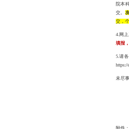
院本
交。
交，
4.
网上
填报
5.
请各
https:/
未尽
附件