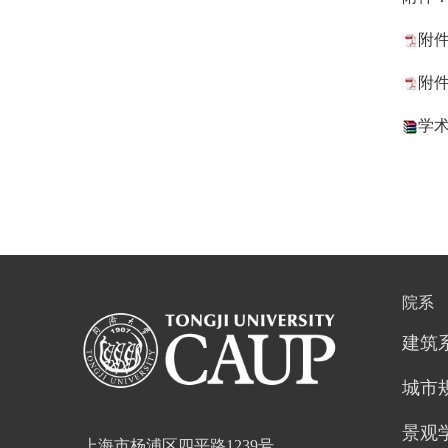
附件
附件
学术
院系
建筑
城市
景观
上海市杨浦区四平路1239号