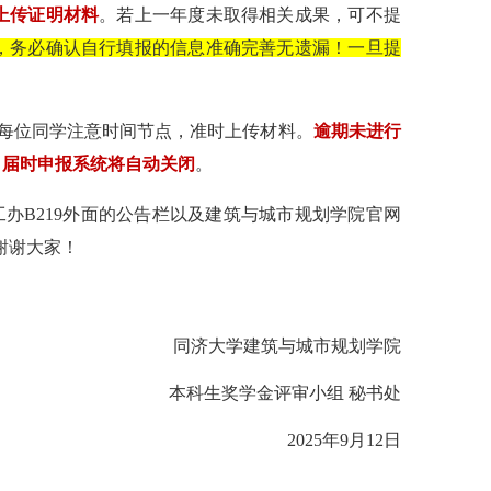
上传证明材料
。若上一年度未取得相关成果，可不提
，务必确认自行填报的信息准确完善无遗漏！一旦提
每位同学注意时间节点，准时上传材料。
逾期未进行
，届时申报系统将自动关闭
。
工办
B219
外面的公告栏以及建筑与城市规划学院官网
谢谢大家！
同济大学建筑与城市规划学院
本科生奖学金评审小组 秘书处
2025
年
9
月
12
日