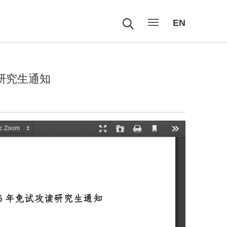
EN
研究生通知