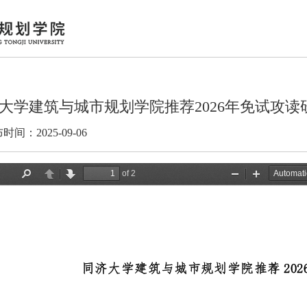
大学建筑与城市规划学院推荐2026年免试攻读
时间：2025-09-06