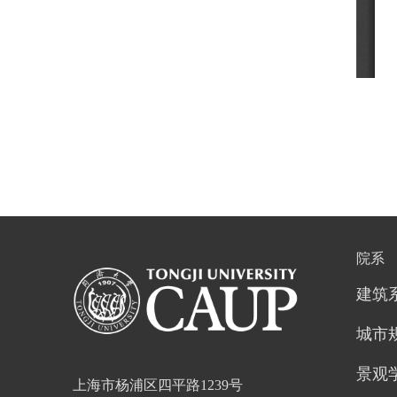
院系
建筑
城市
景观
上海市杨浦区四平路1239号