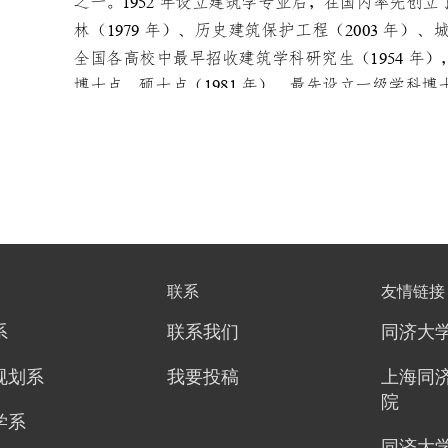
联系
友情链接
系
联系我们
同济大
规划系
我要投稿
上海同
院
学系