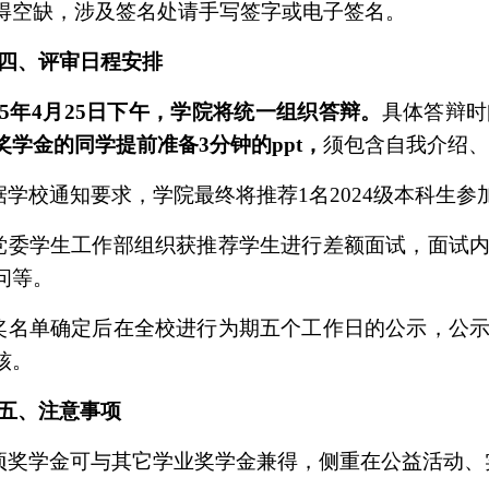
得空缺，涉及签名处请手写签字或电子签名。
四、评审日程安排
5
年
4
月
25
日下午，学院将统一组织答辩。
具体答辩时
奖学金的同学提前准备
3
分钟的
ppt
，
须包含自我介绍
据学校通知要求，学院最终将推荐
1
名
2024
级本科生参
党委学生工作部组织获推荐学生进行差额面试，面试
问等。
奖名单确定后在全校进行为期五个工作日的公示，公
核。
五、注意事项
项奖学金可与其它学业奖学金兼得，侧重在公益活动、