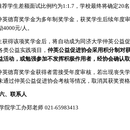
推荐学生差额面试比例约为
1:1.7
，学校最终将确定
20
名
仲英德育奖学金为多年制奖学金，获奖学生后续年度
励
4000
元
/
人。
生获得该项奖学金后，将自动成为同济大学仲英公益
各类公益实践项目，
仲英公益促进协会采用积分制对
益活动，或勉强参加不发挥积极作用者，经协会确认
仲英德育奖学金获得者需接受年度审核，若出现丧失
未通过仲英公益促进协会考核等情况，取消其获奖资
六、联系人
学院学工办郑老师
021-65983413