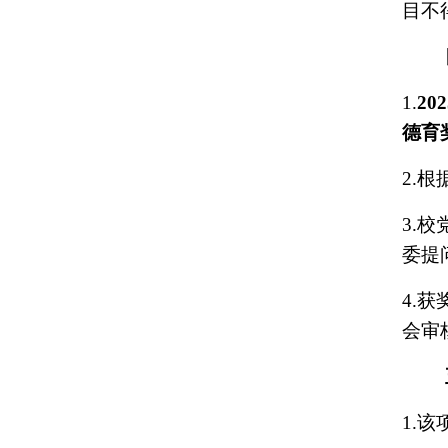
目不
1.
202
德育
2.
根
3.
校
委提
4.
获
会审
1.
该