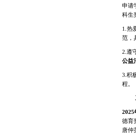
申请
科生
1.
热
范，
2.
遵
公益
3.
积
程。
2025
德育
唐仲