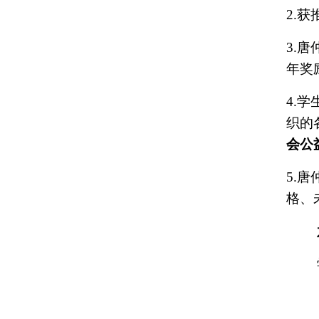
2.
获
3.
唐
年奖
4.
学
织的
会公
5.
唐
格、