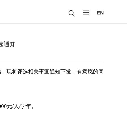
EN
选通知
始，现将评选相关事宜通知下发，有意愿的同
000
元
/
人
/
学年。