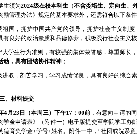
学生须为
2024
级在校本科生
（
不含委培生、定向生、
奖励管理办法》规定的基本要求外，还需符合以下条
爱祖国，拥护中国共产党的领导，拥护社会主义制度
具有良好的政治素质和品德修养，积极践行社会主义
守大学生行为准则，有较强的集体荣誉感，尊重师长
活动，具有团结协作精神
；
极进取，刻苦学习，学习成绩优良，具有良好的综合
三、材料提交
年
4
月
23
日（本周三）下午
17
：
00
前
，有意向申请的
奖学金申请表》（附件一）电子版提交至学院学工办
英德育奖学金
+
学号
+
姓名。附件一中，“社团或院系意