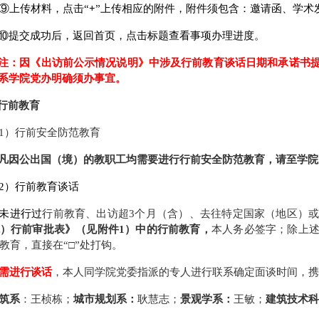
⑨
上传材料，点击“
+
”上传相应的附件，附件须包含：邀请函、学术
⑩
提交成功后，返回首页，点击标题查看事项办理进度。
注：因《出访前公示情况说明》中涉及行前教育谈话日期和承诺书
系学院党办明确须办事宜。
行前教育
1
）行前安全防范教育
凡因公出国（境）的教职工均需要进行行前安全防范教育，请至学院
2
）行前教育谈话
未进行过
行前教育、出访超
3
个月（含）、去往特定国家（地区）
）行前审批表》（见附件
1
）中的行前教育，
本人务必签字；除上
教育，直接在“□”处打钩。
需进行谈话
，本人同学院党委指派的专人进行联系确定面谈时间，
筑系
：王桢栋；
城市规划系：
耿慧志；
景观学系：
王敏；
建筑技术