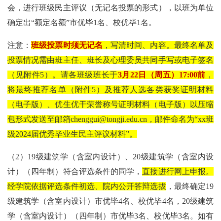
会，进行班级民主评议（无记名投票的形式），以班为单位
确定出
“
额定名额
”
市优毕
1
名、校优毕
1
名。
注意：
班级投票时须无记名
，写清时间、内容。最终名单及
投票情况需由班主任、班长及心理委员共同手写或电子签名
（见附件
5
）。请各班级班长于
3
月
22
日（周五）
17:00
前
，
将最终推荐名单（附件
5
）及推荐人选各类获奖证明材料
（电子版）、优生优干荣誉称号证明材料（电子版）以压缩
包形式发送至邮箱
chenggui@tongji.edu.cn
，邮件命名为“
xx
班
级
2024
届优秀毕业生民主评议材料”。
（
2
）
19
级建筑学（含室内设计）、
20
级建筑学（含室内设
计）（四年制）符合评选条件的同学，
直接进行网上申报。
经学院依据评选条件初选、院内公开答辩选拔
，最终确定
19
级建筑学（含室内设计）市优毕
4
名、校优毕
4
名，
20
级建筑
学（含室内设计）（四年制）市优毕
3
名、校优毕
3
名。如有