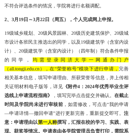
不符合评选条件的情况，学院将进行名额调配。
2
、
3
月
19
日～
3
月
22
日（周五），个人完成网上申报。
19
级城乡规划、
20
级风景园林、
20
级历史建筑保护、
20
级城
市设计各班民主推选出的同学，以及
19
级建筑学（含室内设
计）、
20
级建筑学（含室内设计）（四年制）符合条件申报
的同学，
均需登录同济大学一网通办门户
（
all.tongji.edu.cn
），在“荣誉称号”模块下进行申请，
完善
相关基本信息，填写申请理由、所获荣誉等信息，并上传相
关证明材料电子版等，详见
《附件
4
：
2024
年优秀毕业生评
选线上申请流程指南》
，填写完毕点击提交并确认。
在截止
时间及学院尚未进行审核前
，如需修改，可点击“我的申请
—申请详情—撤回申请”进行更新完善，重新提交即可。
注
意：申请理由以
第一人称
撰写，汇报在校的学习、实践、表
现、获奖等情况。申请表由各学院管理员负责打印，需院系