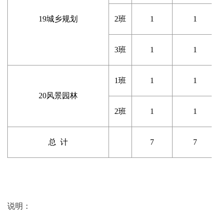
19
城乡规划
2
班
1
1
3
班
1
1
1
班
1
1
20
风景园林
2
班
1
1
总
计
7
7
说明：