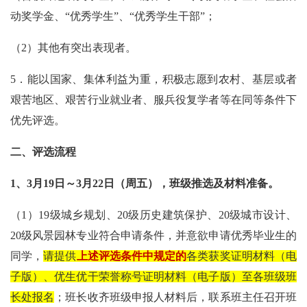
动奖学金、“优秀学生”、“优秀学生干部”；
（
2
）其他有突出表现者。
5
．能以国家、集体利益为重，积极志愿到农村、基层或者
艰苦地区、艰苦行业就业者、服兵役复学者等在同等条件下
优先评选。
二、评选流程
1
、
3
月
19
日～
3
月
22
日（周五），班级推选及材料准备。
（
1
）
19
级城乡规划、
20
级历史建筑保护、
20
级城市设计、
20
级风景园林专业符合申请条件，并意欲申请优秀毕业生的
同学，
请提供
上述评选条件中规定的
各类获奖证明材料（电
子版）、优生优干荣誉称号证明材料（电子版）至各班级班
长处报名
；班长收齐班级申报人材料后，联系班主任召开班